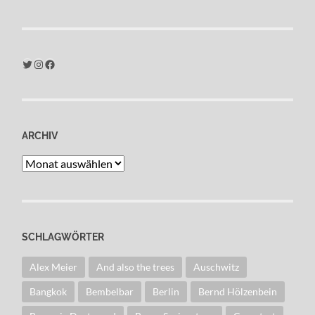
Twitter
Instagram
Facebook
ARCHIV
Archiv
SCHLAGWÖRTER
Alex Meier
And also the trees
Auschwitz
Bangkok
Bembelbar
Berlin
Bernd Hölzenbein