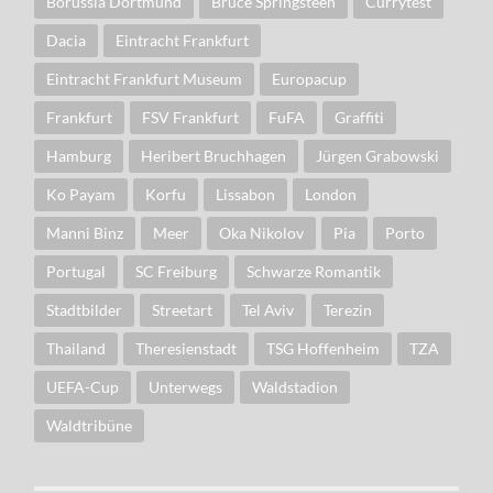
Borussia Dortmund
Bruce Springsteen
Currytest
Dacia
Eintracht Frankfurt
Eintracht Frankfurt Museum
Europacup
Frankfurt
FSV Frankfurt
FuFA
Graffiti
Hamburg
Heribert Bruchhagen
Jürgen Grabowski
Ko Payam
Korfu
Lissabon
London
Manni Binz
Meer
Oka Nikolov
Pia
Porto
Portugal
SC Freiburg
Schwarze Romantik
Stadtbilder
Streetart
Tel Aviv
Terezin
Thailand
Theresienstadt
TSG Hoffenheim
TZA
UEFA-Cup
Unterwegs
Waldstadion
Waldtribüne