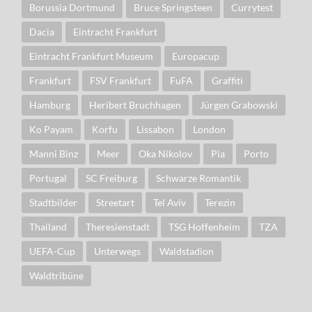
Borussia Dortmund
Bruce Springsteen
Currytest
Dacia
Eintracht Frankfurt
Eintracht Frankfurt Museum
Europacup
Frankfurt
FSV Frankfurt
FuFA
Graffiti
Hamburg
Heribert Bruchhagen
Jürgen Grabowski
Ko Payam
Korfu
Lissabon
London
Manni Binz
Meer
Oka Nikolov
Pia
Porto
Portugal
SC Freiburg
Schwarze Romantik
Stadtbilder
Streetart
Tel Aviv
Terezin
Thailand
Theresienstadt
TSG Hoffenheim
TZA
UEFA-Cup
Unterwegs
Waldstadion
Waldtribüne