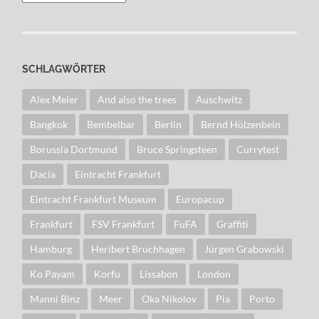
SCHLAGWÖRTER
Alex Meier
And also the trees
Auschwitz
Bangkok
Bembelbar
Berlin
Bernd Hölzenbein
Borussia Dortmund
Bruce Springsteen
Currytest
Dacia
Eintracht Frankfurt
Eintracht Frankfurt Museum
Europacup
Frankfurt
FSV Frankfurt
FuFA
Graffiti
Hamburg
Heribert Bruchhagen
Jürgen Grabowski
Ko Payam
Korfu
Lissabon
London
Manni Binz
Meer
Oka Nikolov
Pia
Porto