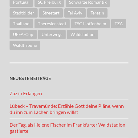
Portugal
SC Freiburg
Schwarze Romantik
Stadtbilder
Streetart
Tel Aviv
Terezin
Thailand
Theresienstadt
TSG Hoffenheim
TZA
UEFA-Cup
Unterwegs
Waldstadion
Waldtribüne
NEUESTE BEITRÄGE
Zaz in Erlangen
Lübeck – Travemünde: Erzähle Gott deine Pläne, wenn
du ihn zum Lachen bringen willst
Der Tag, als Helene Fischer im Frankfurter Waldstadion
gastierte