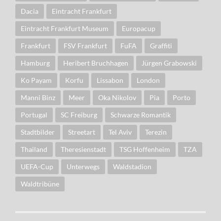
Dacia
Eintracht Frankfurt
Eintracht Frankfurt Museum
Europacup
Frankfurt
FSV Frankfurt
FuFA
Graffiti
Hamburg
Heribert Bruchhagen
Jürgen Grabowski
Ko Payam
Korfu
Lissabon
London
Manni Binz
Meer
Oka Nikolov
Pia
Porto
Portugal
SC Freiburg
Schwarze Romantik
Stadtbilder
Streetart
Tel Aviv
Terezin
Thailand
Theresienstadt
TSG Hoffenheim
TZA
UEFA-Cup
Unterwegs
Waldstadion
Waldtribüne