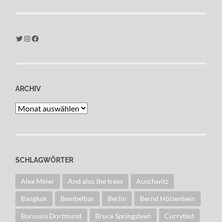
Twitter
Instagram
Facebook
ARCHIV
Archiv
SCHLAGWÖRTER
Alex Meier
And also the trees
Auschwitz
Bangkok
Bembelbar
Berlin
Bernd Hölzenbein
Borussia Dortmund
Bruce Springsteen
Currytest