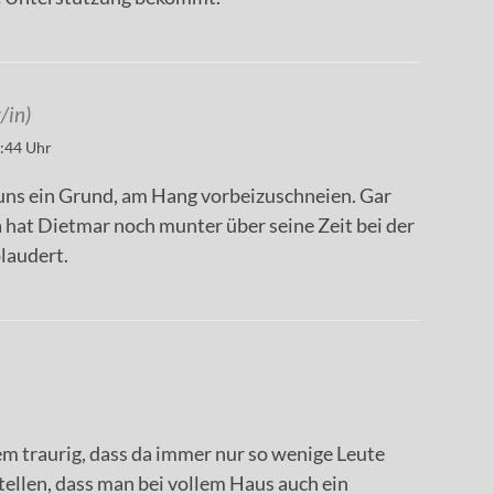
/in)
:44 Uhr
 uns ein Grund, am Hang vorbeizuschneien. Gar
da hat Dietmar noch munter über seine Zeit bei der
audert.
em traurig, dass da immer nur so wenige Leute
ellen, dass man bei vollem Haus auch ein