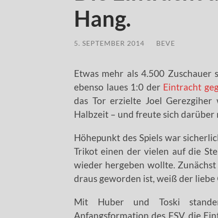
Hang.
5. SEPTEMBER 2014
/
BEVE
Etwas mehr als 4.500 Zuschauer 
ebenso laues 1:0 der
Eintracht ge
das Tor erzielte Joel Gerezgihe
Halbzeit – und freute sich darüber 
Höhepunkt des Spiels war sicherlic
Trikot einen der vielen auf die St
wieder hergeben wollte. Zunächst s
draus geworden ist, weiß der liebe 
Mit Huber und Toski standen
Anfangsformation des FSV, die Eint