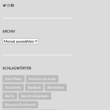
Twitter
Instagram
Facebook
ARCHIV
Archiv
SCHLAGWÖRTER
Alex Meier
And also the trees
Auschwitz
Bangkok
Bembelbar
Berlin
Bernd Hölzenbein
Borussia Dortmund