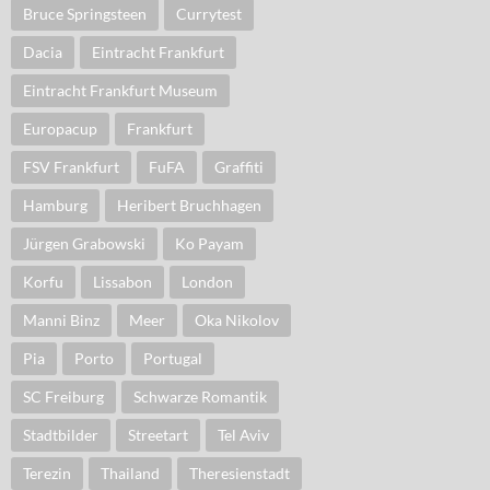
Bruce Springsteen
Currytest
Dacia
Eintracht Frankfurt
Eintracht Frankfurt Museum
Europacup
Frankfurt
FSV Frankfurt
FuFA
Graffiti
Hamburg
Heribert Bruchhagen
Jürgen Grabowski
Ko Payam
Korfu
Lissabon
London
Manni Binz
Meer
Oka Nikolov
Pia
Porto
Portugal
SC Freiburg
Schwarze Romantik
Stadtbilder
Streetart
Tel Aviv
Terezin
Thailand
Theresienstadt