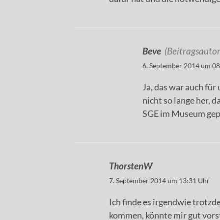
Beve
(Beitragsautor
6. September 2014 um 08
Ja, das war auch für
nicht so lange her, 
SGE im Museum gepl
ThorstenW
7. September 2014 um 13:31 Uhr
Ich finde es irgendwie trotzd
kommen, könnte mir gut vorst