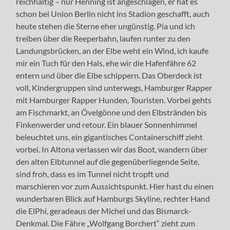
reichhaltig – nur Henning ist angeschlagen, er hat es
schon bei Union Berlin nicht ins Stadion geschafft, auch
heute stehen die Sterne eher ungünstig. Pia und ich
treiben über die Reeperbahn, laufen runter zu den
Landungsbrücken, an der Elbe weht ein Wind, ich kaufe
mir ein Tuch für den Hals, ehe wir die Hafenfähre 62
entern und über die Elbe schippern. Das Oberdeck ist
voll, Kindergruppen sind unterwegs, Hamburger Rapper
mit Hamburger Rapper Hunden, Touristen. Vorbei gehts
am Fischmarkt, an Övelgönne und den Elbstränden bis
Finkenwerder und retour. Ein blauer Sonnenhimmel
beleuchtet uns, ein gigantisches Containerschiff zieht
vorbei. In Altona verlassen wir das Boot, wandern über
den alten Elbtunnel auf die gegenüberliegende Seite,
sind froh, dass es im Tunnel nicht tropft und
marschieren vor zum Aussichtspunkt. Hier hast du einen
wunderbaren Blick auf Hamburgs Skyline, rechter Hand
die ElPhi, geradeaus der Michel und das Bismarck-
Denkmal. Die Fähre „Wolfgang Borchert“ zieht zum