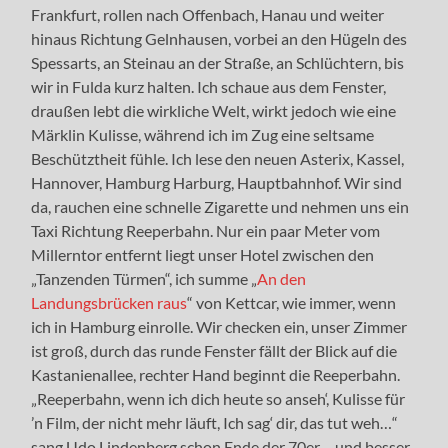
Frankfurt, rollen nach Offenbach, Hanau und weiter
hinaus Richtung Gelnhausen, vorbei an den Hügeln des
Spessarts, an Steinau an der Straße, an Schlüchtern, bis
wir in Fulda kurz halten. Ich schaue aus dem Fenster,
draußen lebt die wirkliche Welt, wirkt jedoch wie eine
Märklin Kulisse, während ich im Zug eine seltsame
Beschütztheit fühle. Ich lese den neuen Asterix, Kassel,
Hannover, Hamburg Harburg, Hauptbahnhof. Wir sind
da, rauchen eine schnelle Zigarette und nehmen uns ein
Taxi Richtung Reeperbahn. Nur ein paar Meter vom
Millerntor entfernt liegt unser Hotel zwischen den
„Tanzenden Türmen“, ich summe „
An den
Landungsbrücken raus
“ von Kettcar, wie immer, wenn
ich in Hamburg einrolle. Wir checken ein, unser Zimmer
ist groß, durch das runde Fenster fällt der Blick auf die
Kastanienallee, rechter Hand beginnt die Reeperbahn.
„Reeperbahn, wenn ich dich heute so anseh‘, Kulisse für
’n Film, der nicht mehr läuft, Ich sag‘ dir, das tut weh…“
sang Udo Lindenberg schon Ende der 70er – und besser