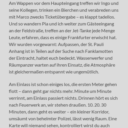
Am Wappen vor dem Haupteingang treffen wir Ingo und
seine Kollegen, trinken ein Bierchen und verabreden uns
mit Marco zwecks Ticketübergabe – es klappt tadellos.
Und so wandern Pia und ich weiter zum Gästeeingang
an der Feldstraße, treffen an der Jet-Tanke jede Menge
Leute, erfahren, dass es einige Frankfurter erwischt hat.
Wir wurden vorgewarnt: Aufpassen, der St. Pauli
Anhang ist in Teilen auf der Suche nach Fanklamotten
der Eintracht, haltet euch bedeckt. Wasserwerfer und
Räumpanzer warten auf ihren Einsatz, die Atmosphäre
ist gleichermaßen entspannt wie ungemütlich.
Am Einlass ist schon einiges los, die ersten Meter gehen
flott – dann geht gar nichts mehr. Minute um Minute
verrinnt, am Einlass passiert nichts. Drinnen hört es sich
nach Feuerwerk an, wir stehen draußen. 10. 20. 30
Minuten, dann geht es weiter – ein kleiner Korridor,
umsäumt von behelmter Polizei, lässt wenig Raum. Eine
Karte will niemand sehen, kontrolliert wirst du auch