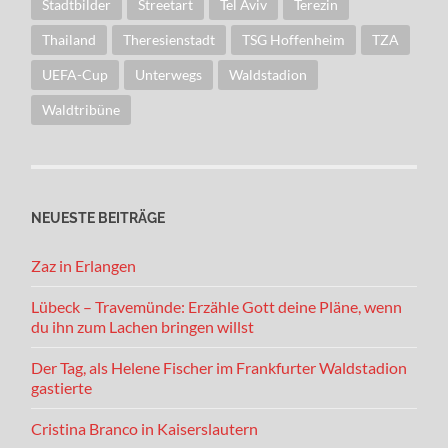
Stadtbilder
Streetart
Tel Aviv
Terezin
Thailand
Theresienstadt
TSG Hoffenheim
TZA
UEFA-Cup
Unterwegs
Waldstadion
Waldtribüne
NEUESTE BEITRÄGE
Zaz in Erlangen
Lübeck – Travemünde: Erzähle Gott deine Pläne, wenn
du ihn zum Lachen bringen willst
Der Tag, als Helene Fischer im Frankfurter Waldstadion
gastierte
Cristina Branco in Kaiserslautern