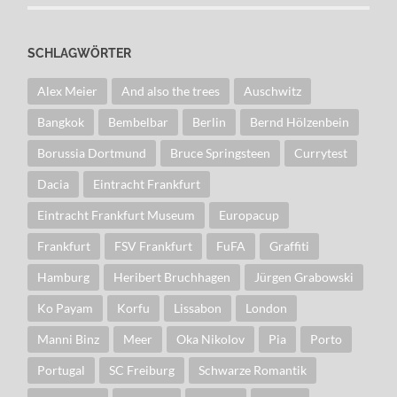
SCHLAGWÖRTER
Alex Meier
And also the trees
Auschwitz
Bangkok
Bembelbar
Berlin
Bernd Hölzenbein
Borussia Dortmund
Bruce Springsteen
Currytest
Dacia
Eintracht Frankfurt
Eintracht Frankfurt Museum
Europacup
Frankfurt
FSV Frankfurt
FuFA
Graffiti
Hamburg
Heribert Bruchhagen
Jürgen Grabowski
Ko Payam
Korfu
Lissabon
London
Manni Binz
Meer
Oka Nikolov
Pia
Porto
Portugal
SC Freiburg
Schwarze Romantik