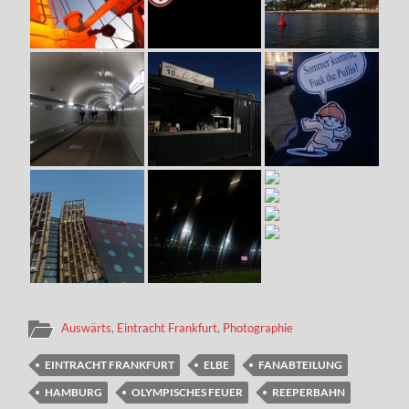
Auswärts
,
Eintracht Frankfurt
,
Photographie
EINTRACHT FRANKFURT
ELBE
FANABTEILUNG
HAMBURG
OLYMPISCHES FEUER
REEPERBAHN