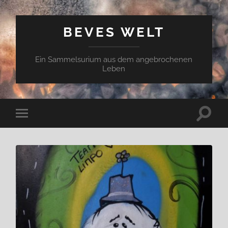
BEVES WELT
Ein Sammelsurium aus dem angebrochenen
Leben
Suchfe
Mobile-
ein-/a
Menü
ein-/ausblenden