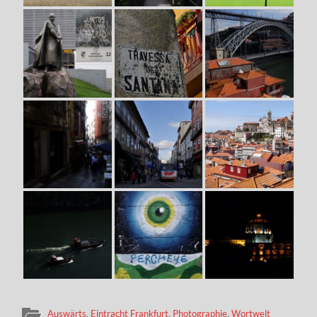
Auswärts
,
Eintracht Frankfurt
,
Photographie
,
Wortwelt