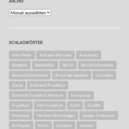
ARCHIV
Archiv
SCHLAGWÖRTER
Alex Meier
And also the trees
Auschwitz
Bangkok
Bembelbar
Berlin
Bernd Hölzenbein
Borussia Dortmund
Bruce Springsteen
Currytest
Dacia
Eintracht Frankfurt
Eintracht Frankfurt Museum
Europacup
Frankfurt
FSV Frankfurt
FuFA
Graffiti
Hamburg
Heribert Bruchhagen
Jürgen Grabowski
Ko Payam
Korfu
Lissabon
London