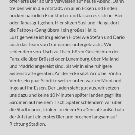
offerierte Bier ab und verweisen auf heute Abend. Dann
treiben wir in die Altstadt. An allen Ecken und Enden
hocken natürlich Frankfurter und lassen es sich bei Bier
oder Tapas gut gehen. Hier sitzen Susi und Helga, dort
die Fatboys-Gang überall ein großes Hallo.
Lustigerweise ist im gleichen Hotel wie Stefan und Dario
auch das Team von Guimaraes untergebracht. Wir
schlendern von Tisch zu Tisch, hören Geschichten der
Fans, die über Brüssel oder Luxemburg, über Mailand
und Madrid angereist sind, bis wir in eine ruhigere
Seitenstraße geraten. An der Ecke sitzt Arno bei Vinho
Verde, ein paar Schritte weiter unten warten Moni und
Ingo auf ihr Essen. Der Laden sieht gut aus, wir setzen
uns dazu und keine 10 Minuten später landen gegrillte
Sardinen auf meinem Tisch. Später schlendern wir über
die Stadtmauer, trinken in einem Straßencafé außerhalb
der Altstadt ein erstes Bier und brechen langsam auf
Richtung Stadion.