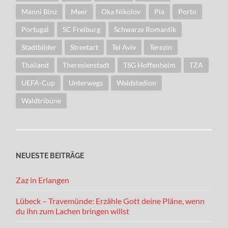
Manni Binz
Meer
Oka Nikolov
Pia
Porto
Portugal
SC Freiburg
Schwarze Romantik
Stadtbilder
Streetart
Tel Aviv
Terezin
Thailand
Theresienstadt
TSG Hoffenheim
TZA
UEFA-Cup
Unterwegs
Waldstadion
Waldtribüne
NEUESTE BEITRÄGE
Zaz in Erlangen
Lübeck – Travemünde: Erzähle Gott deine Pläne, wenn
du ihn zum Lachen bringen willst