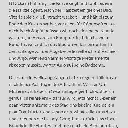
N’Dicka in Führung. Die Kurve singt und tobt, bis es in
die Halbzeit geht. Nach der Halbzeit ein gleiches Bild,
Vitoria spielt, die Eintracht wackelt – und hält bis zum
Ende den Kasten sauber, vor allem für Rönnow freut es
mich. Nach Abpfiff müssen wir noch eine halbe Stunde
warten, „Im Herzen von Europa“ klingt durchs weite
Rund, bis wir endlich das Stadion verlassen dürfen. In
der Schlange vor der Abgabestelle treffe ich auf Vatmier
und Anjo. Während Vatmier wichtige Medikamente
abgeben musste, wartet Anjo auf seine Badeente.
Da es mittlerweile angefangen hat zu regnen, fällt unser
nächtlicher Ausflug in die Altstadt ins Wasser. Um
Mitternacht habe ich Geburtstag, eigentlich wollte ich
gemütlich reinfeiern – daraus wird jetzt nichts. Aber ein
paar Meter unterhalb des Stadions ist eine Kneipe, ein
paar Frankfurter sind schon drin, wir gesellen uns dazu –
und erkennen die Fatboy-Gang. Ernst drückt uns einen
Brandy in die Hand, wir nehmen noch ein Bierchen dazu,