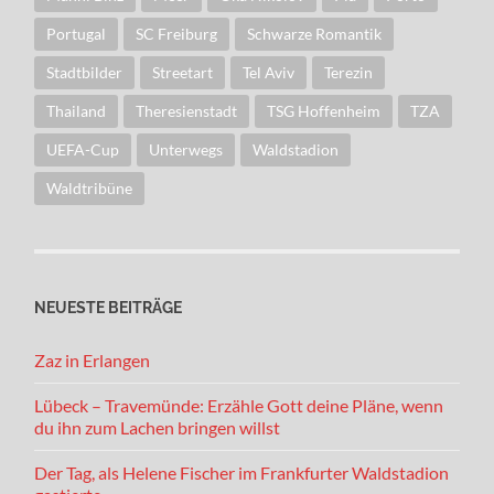
Portugal
SC Freiburg
Schwarze Romantik
Stadtbilder
Streetart
Tel Aviv
Terezin
Thailand
Theresienstadt
TSG Hoffenheim
TZA
UEFA-Cup
Unterwegs
Waldstadion
Waldtribüne
NEUESTE BEITRÄGE
Zaz in Erlangen
Lübeck – Travemünde: Erzähle Gott deine Pläne, wenn
du ihn zum Lachen bringen willst
Der Tag, als Helene Fischer im Frankfurter Waldstadion