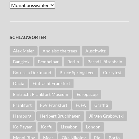
Archiv
SCHLAGWÖRTER
Alex Meier
And also the trees
Auschwitz
Bangkok
Bembelbar
Berlin
Bernd Hölzenbein
Borussia Dortmund
Bruce Springsteen
Currytest
Dacia
Eintracht Frankfurt
Eintracht Frankfurt Museum
Europacup
Frankfurt
FSV Frankfurt
FuFA
Graffiti
Hamburg
Heribert Bruchhagen
Jürgen Grabowski
Ko Payam
Korfu
Lissabon
London
Manni Binz
Meer
Oka Nikolov
Pia
Porto