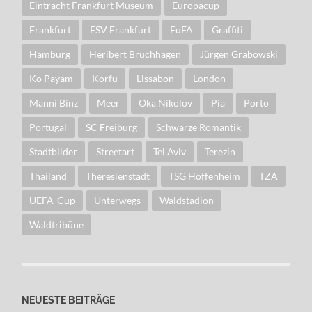
Eintracht Frankfurt Museum
Europacup
Frankfurt
FSV Frankfurt
FuFA
Graffiti
Hamburg
Heribert Bruchhagen
Jürgen Grabowski
Ko Payam
Korfu
Lissabon
London
Manni Binz
Meer
Oka Nikolov
Pia
Porto
Portugal
SC Freiburg
Schwarze Romantik
Stadtbilder
Streetart
Tel Aviv
Terezin
Thailand
Theresienstadt
TSG Hoffenheim
TZA
UEFA-Cup
Unterwegs
Waldstadion
Waldtribüne
NEUESTE BEITRÄGE