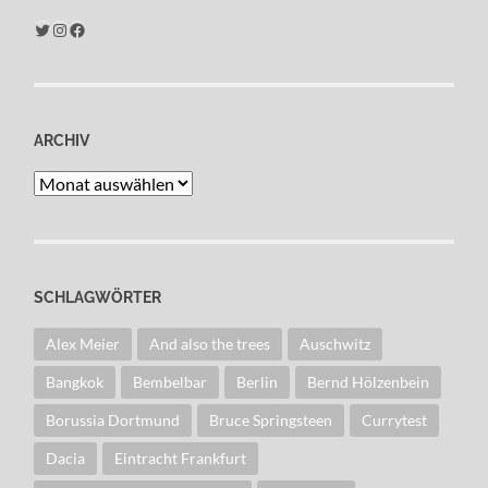
Twitter
Instagram
Facebook
ARCHIV
Archiv
SCHLAGWÖRTER
Alex Meier
And also the trees
Auschwitz
Bangkok
Bembelbar
Berlin
Bernd Hölzenbein
Borussia Dortmund
Bruce Springsteen
Currytest
Dacia
Eintracht Frankfurt