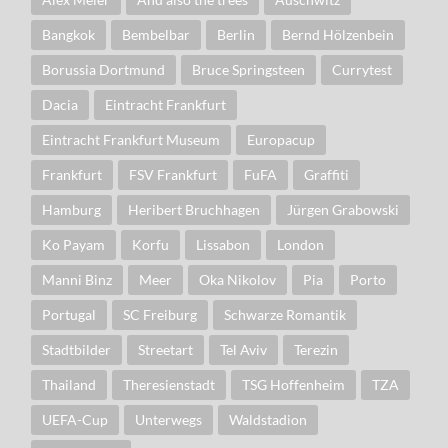
Bangkok
Bembelbar
Berlin
Bernd Hölzenbein
Borussia Dortmund
Bruce Springsteen
Currytest
Dacia
Eintracht Frankfurt
Eintracht Frankfurt Museum
Europacup
Frankfurt
FSV Frankfurt
FuFA
Graffiti
Hamburg
Heribert Bruchhagen
Jürgen Grabowski
Ko Payam
Korfu
Lissabon
London
Manni Binz
Meer
Oka Nikolov
Pia
Porto
Portugal
SC Freiburg
Schwarze Romantik
Stadtbilder
Streetart
Tel Aviv
Terezin
Thailand
Theresienstadt
TSG Hoffenheim
TZA
UEFA-Cup
Unterwegs
Waldstadion