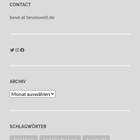
CONTACT
beve at beveswelt.de
Twitter
Instagram
Facebook
ARCHIV
Archiv
SCHLAGWÖRTER
Alex Meier
And also the trees
Auschwitz