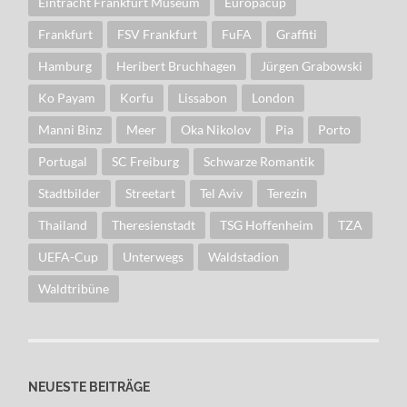
Eintracht Frankfurt Museum
Europacup
Frankfurt
FSV Frankfurt
FuFA
Graffiti
Hamburg
Heribert Bruchhagen
Jürgen Grabowski
Ko Payam
Korfu
Lissabon
London
Manni Binz
Meer
Oka Nikolov
Pia
Porto
Portugal
SC Freiburg
Schwarze Romantik
Stadtbilder
Streetart
Tel Aviv
Terezin
Thailand
Theresienstadt
TSG Hoffenheim
TZA
UEFA-Cup
Unterwegs
Waldstadion
Waldtribüne
NEUESTE BEITRÄGE