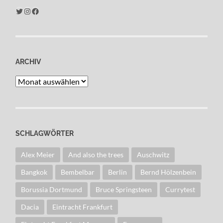
Twitter
Instagram
Facebook
ARCHIV
Archiv
SCHLAGWÖRTER
Alex Meier
And also the trees
Auschwitz
Bangkok
Bembelbar
Berlin
Bernd Hölzenbein
Borussia Dortmund
Bruce Springsteen
Currytest
Dacia
Eintracht Frankfurt