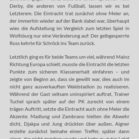
Derby, die anderen von Fußball, lassen wir es bei
Letzterem. Die Eintracht trat zunächst ohne Meier an,
der immerhin wieder auf der Bank dabei war, überhaupt
wies die Aufstellung im Vergleich zum letzten Spiel in
Wolfsburg nur eine Veränderung auf: Der gelbgesperrte
Russ kehrte für Schröck ins Team zurück.
Letztlich ging es für beide Teams um viel, während Mainz
Richtung Europa schielt, musste die Eintracht die letzten
Punkte zum sicheren Klassenerhalt einfahren – und
zeigte von Beginn an, dass sie gewillt war, dies auch im
nicht ganz ausverkauften Waldstadion zu realisiseren.
Während der Gast seltsam uninspiriert auftrat, Trainer
Tuchel sprach später auf der PK zurecht von einem
trägen Auftritt, setzte die Eintracht auch ohne Meier die
Akzente. Madlung und Zambrano hielten die Abwehr
dicht, Djakpa und Jung drückten über außen, Aigner
erzielte zunächst beinahe einen Treffer, später dann
einen, der nicht gegeben wurde und legte zu guter Letzt