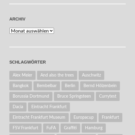
ARCHIV
Archiv
SCHLAGWÖRTER
Alex Meier
And also the trees
Auschwitz
Bangkok
Bembelbar
Berlin
Bernd Hölzenbein
Borussia Dortmund
Bruce Springsteen
Currytest
Dacia
Eintracht Frankfurt
Eintracht Frankfurt Museum
Europacup
Frankfurt
FSV Frankfurt
FuFA
Graffiti
Hamburg