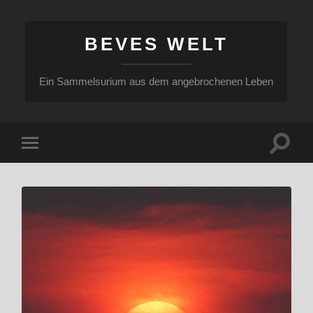
BEVES WELT
Ein Sammelsurium aus dem angebrochenen Leben
Suchfe
Mobile-
ein-/a
Menü
ein-/ausblenden