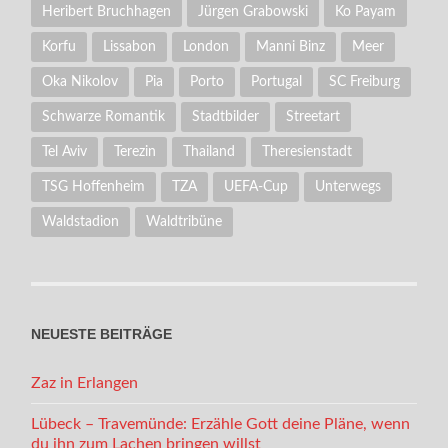
Heribert Bruchhagen
Jürgen Grabowski
Ko Payam
Korfu
Lissabon
London
Manni Binz
Meer
Oka Nikolov
Pia
Porto
Portugal
SC Freiburg
Schwarze Romantik
Stadtbilder
Streetart
Tel Aviv
Terezin
Thailand
Theresienstadt
TSG Hoffenheim
TZA
UEFA-Cup
Unterwegs
Waldstadion
Waldtribüne
NEUESTE BEITRÄGE
Zaz in Erlangen
Lübeck – Travemünde: Erzähle Gott deine Pläne, wenn
du ihn zum Lachen bringen willst