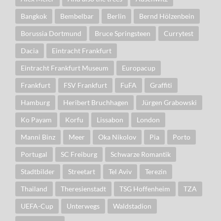
Bangkok
Bembelbar
Berlin
Bernd Hölzenbein
Borussia Dortmund
Bruce Springsteen
Currytest
Dacia
Eintracht Frankfurt
Eintracht Frankfurt Museum
Europacup
Frankfurt
FSV Frankfurt
FuFA
Graffiti
Hamburg
Heribert Bruchhagen
Jürgen Grabowski
Ko Payam
Korfu
Lissabon
London
Manni Binz
Meer
Oka Nikolov
Pia
Porto
Portugal
SC Freiburg
Schwarze Romantik
Stadtbilder
Streetart
Tel Aviv
Terezin
Thailand
Theresienstadt
TSG Hoffenheim
TZA
UEFA-Cup
Unterwegs
Waldstadion