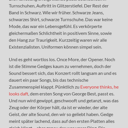
Turnschuhen, Auftritt in Glitzerstiefel. Der Rest der
Band in Schwarz. Wie wir früher. Schwarze Jeans,
schwarzes Shirt, schwarze Turnschuhe. Das war keine
Mode, das war ein Lebensgefühl. Es verkörperte
gleichermaßen Schlichtheit in positivem Sinne, sowie
den Hang zur Traurigkeit. Kurzzeitig waren wir alle
Existenzialisten. Uniformen können simpel sein.
Und es geht wortlos los. Once More, der Opener. Noch
ist die Stimme Gedges kaum zu vernehmen, doch der
Sound bessert sich, das Konzert rollt langsam an und es
dauert ein paar Songs, bis das technische
Zusammenspiel klappt. Pünktlich zu
Everyone thinks, he
looks daft
, dem ersten Song von George Best, passt es.
Und nun wird gewippt, geschwooft und getanzt, was das
Zeug oder der Körper hält, da ist er wieder, der alte
Geist, der alte Sound, den wir so geliebt haben. Gedge
meint später lachend, dass auf den ersten Platten alles
gleich klingt – aber genau das war unser Ding. Die