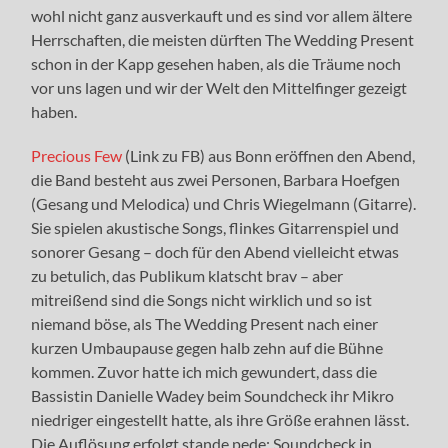
wohl nicht ganz ausverkauft und es sind vor allem ältere
Herrschaften, die meisten dürften The Wedding Present
schon in der Kapp gesehen haben, als die Träume noch
vor uns lagen und wir der Welt den Mittelfinger gezeigt
haben.
Precious Few
(Link zu FB) aus Bonn eröffnen den Abend,
die Band besteht aus zwei Personen,
Barbara Hoefgen
(Gesang und Melodica) und Chris Wiegelmann (Gitarre)
.
Sie spielen akustische Songs, flinkes Gitarrenspiel und
sonorer Gesang – doch für den Abend vielleicht etwas
zu betulich, das Publikum klatscht brav – aber
mitreißend sind die Songs nicht wirklich und so ist
niemand böse, als The Wedding Present nach einer
kurzen Umbaupause gegen halb zehn auf die Bühne
kommen. Zuvor hatte ich mich gewundert, dass die
Bassistin Danielle Wadey beim Soundcheck ihr Mikro
niedriger eingestellt hatte, als ihre Größe erahnen lässt.
Die Auflösung erfolgt stande pede: Soundcheck in