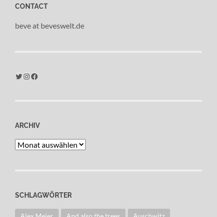
CONTACT
beve at beveswelt.de
Twitter
Instagram
Facebook
ARCHIV
Archiv
SCHLAGWÖRTER
Alex Meier
And also the trees
Auschwitz