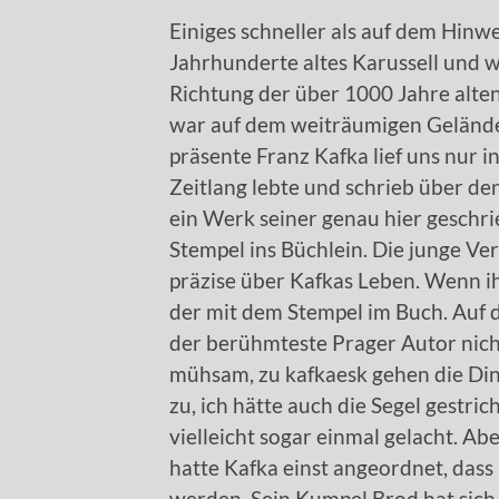
Einiges schneller als auf dem Hinwe
Jahrhunderte altes Karussell und
Richtung der über 1000 Jahre alten
war auf dem weiträumigen Gelände 
präsente Franz Kafka lief uns nur i
Zeitlang lebte und schrieb über d
ein Werk seiner genau hier gesch
Stempel ins Büchlein. Die junge Ve
präzise über Kafkas Leben. Wenn ihr
der mit dem Stempel im Buch. Auf d
der berühmteste Prager Autor nicht
mühsam, zu kafkaesk gehen die Din
zu, ich hätte auch die Segel gestr
vielleicht sogar einmal gelacht. Ab
hatte Kafka einst angeordnet, dass
werden. Sein Kumpel Brod hat sich