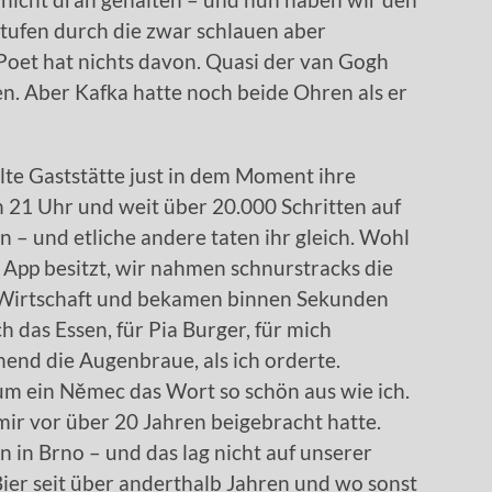
stufen durch die zwar schlauen aber
Poet hat nichts davon. Quasi der van Gogh
. Aber Kafka hatte noch beide Ohren als er
te Gaststätte just in dem Moment ihre
 21 Uhr und weit über 20.000 Schritten auf
n – und etliche andere taten ihr gleich. Wohl
r App besitzt, wir nahmen schnurstracks die
 Wirtschaft und bekamen binnen Sekunden
h das Essen, für Pia Burger, für mich
end die Augenbraue, als ich orderte.
aum ein
Němec das Wort so schön aus wie ich.
 mir vor über 20 Jahren beigebracht hatte.
rn in Brno – und das lag nicht auf unserer
Bier seit über anderthalb Jahren und wo sonst