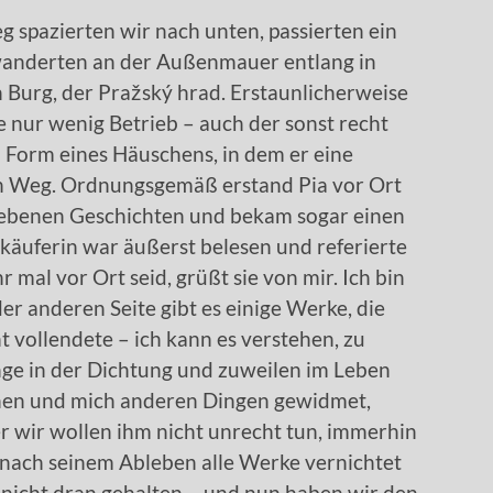
g spazierten wir nach unten, passierten ein
 wanderten an der Außenmauer entlang in
 Burg, der Pražský hrad. Erstaunlicherweise
nur wenig Betrieb – auch der sonst recht
n Form eines Häuschens, in dem er eine
en Weg. Ordnungsgemäß erstand Pia vor Ort
riebenen Geschichten und bekam sogar einen
rkäuferin war äußerst belesen und referierte
 mal vor Ort seid, grüßt sie von mir. Ich bin
er anderen Seite gibt es einige Werke, die
 vollendete – ich kann es verstehen, zu
ge in der Dichtung und zuweilen im Leben
ichen und mich anderen Dingen gewidmet,
er wir wollen ihm nicht unrecht tun, immerhin
 nach seinem Ableben alle Werke vernichtet
 nicht dran gehalten – und nun haben wir den