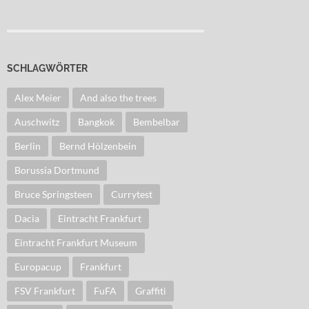
SCHLAGWÖRTER
Alex Meier
And also the trees
Auschwitz
Bangkok
Bembelbar
Berlin
Bernd Hölzenbein
Borussia Dortmund
Bruce Springsteen
Currytest
Dacia
Eintracht Frankfurt
Eintracht Frankfurt Museum
Europacup
Frankfurt
FSV Frankfurt
FuFA
Graffiti