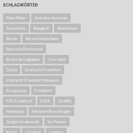
SCHLAGWÖRTER
Alex Meier
And also the trees
Auschwitz
Bangkok
Bembelbar
Berlin
Bernd Hölzenbein
Borussia Dortmund
Bruce Springsteen
Currytest
Dacia
Eintracht Frankfurt
Eintracht Frankfurt Museum
Europacup
Frankfurt
FSV Frankfurt
FuFA
Graffiti
Hamburg
Heribert Bruchhagen
Jürgen Grabowski
Ko Payam
Korfu
Lissabon
London