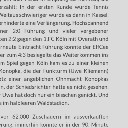
erzählt: In der ersten Runde wurde Tennis
 Weitaus schwieriger wurde es dann in Kassel,
verhinderte eine Verlängerung. Hochspannend
einer 2:0 Führung und vieler vergebener
ten 2:2 gegen den 1.FC Köln mit Overath und
erneute Eintracht Führung konnte der EffCee
ffer zum 4:3 besiegelte das Weiterkommen ins
Im Spiel gegen Köln kam es zu einer kleinen
Konopka, die der Funkturm (Uwe Kliemann)
rotz einer angeblichen Ohnmacht Konopkas
, der Schiedsrichter hatte es nicht gesehen.
r Uwe hat doch nur ein bisschen genickt. Und
 im halbleeren Waldstadion.
 vor 62.000 Zuschauern im ausverkauften
erung, immerhin konnte er in der 90. Minute