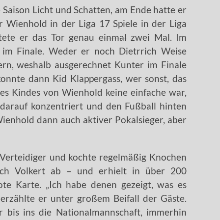
 Saison Licht und Schatten, am Ende hatte er
 Wienhold in der Liga 17 Spiele in der Liga
ütete er das Tor genau
einmal
zwei Mal. Im
 im Finale. Weder er noch Dietrrich Weise
ern, weshalb ausgerechnet Kunter im Finale
konnte dann Kid Klappergass, wer sonst, das
des Kindes von Wienhold keine einfache war,
 darauf konzentriert und den Fußball hinten
Wienhold dann auch aktiver Pokalsieger, aber
r Verteidiger und kochte regelmäßig Knochen
ch Volkert ab – und erhielt in über 200
rote Karte. „Ich habe denen gezeigt, was es
 erzählte er unter großem Beifall der Gäste.
ar bis ins die Nationalmannschaft, immerhin