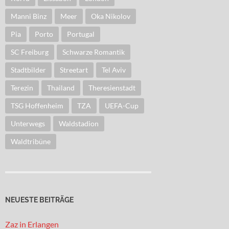
Manni Binz
Meer
Oka Nikolov
Pia
Porto
Portugal
SC Freiburg
Schwarze Romantik
Stadtbilder
Streetart
Tel Aviv
Terezin
Thailand
Theresienstadt
TSG Hoffenheim
TZA
UEFA-Cup
Unterwegs
Waldstadion
Waldtribüne
NEUESTE BEITRÄGE
Zaz in Erlangen