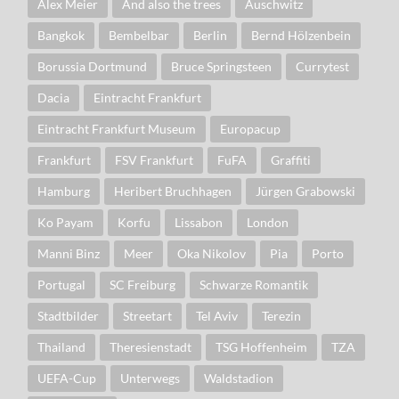
Alex Meier
And also the trees
Auschwitz
Bangkok
Bembelbar
Berlin
Bernd Hölzenbein
Borussia Dortmund
Bruce Springsteen
Currytest
Dacia
Eintracht Frankfurt
Eintracht Frankfurt Museum
Europacup
Frankfurt
FSV Frankfurt
FuFA
Graffiti
Hamburg
Heribert Bruchhagen
Jürgen Grabowski
Ko Payam
Korfu
Lissabon
London
Manni Binz
Meer
Oka Nikolov
Pia
Porto
Portugal
SC Freiburg
Schwarze Romantik
Stadtbilder
Streetart
Tel Aviv
Terezin
Thailand
Theresienstadt
TSG Hoffenheim
TZA
UEFA-Cup
Unterwegs
Waldstadion