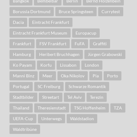
Bangkok
Bembelbar
Berlin
Bernd Hölzenbein
Borussia Dortmund
Bruce Springsteen
Currytest
Dacia
Eintracht Frankfurt
Eintracht Frankfurt Museum
Europacup
Frankfurt
FSV Frankfurt
FuFA
Graffiti
Hamburg
Heribert Bruchhagen
Jürgen Grabowski
Ko Payam
Korfu
Lissabon
London
Manni Binz
Meer
Oka Nikolov
Pia
Porto
Portugal
SC Freiburg
Schwarze Romantik
Stadtbilder
Streetart
Tel Aviv
Terezin
Thailand
Theresienstadt
TSG Hoffenheim
TZA
UEFA-Cup
Unterwegs
Waldstadion
Waldtribüne