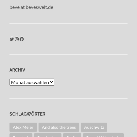
beve at beveswelt.de
Twitter
Instagram
Facebook
ARCHIV
Archiv
SCHLAGWÖRTER
Alex Meier
And also the trees
Auschwitz