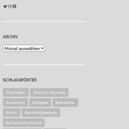
Twitter
Instagram
Facebook
ARCHIV
Archiv
SCHLAGWÖRTER
Alex Meier
And also the trees
Auschwitz
Bangkok
Bembelbar
Berlin
Bernd Hölzenbein
Borussia Dortmund