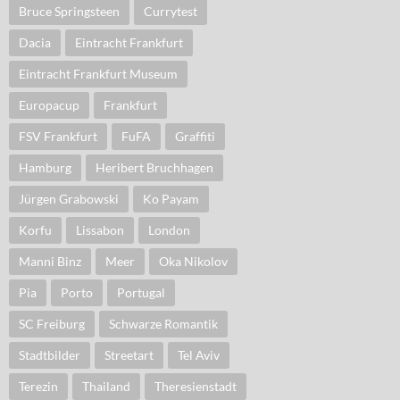
Bruce Springsteen
Currytest
Dacia
Eintracht Frankfurt
Eintracht Frankfurt Museum
Europacup
Frankfurt
FSV Frankfurt
FuFA
Graffiti
Hamburg
Heribert Bruchhagen
Jürgen Grabowski
Ko Payam
Korfu
Lissabon
London
Manni Binz
Meer
Oka Nikolov
Pia
Porto
Portugal
SC Freiburg
Schwarze Romantik
Stadtbilder
Streetart
Tel Aviv
Terezin
Thailand
Theresienstadt