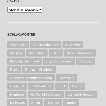
ARCHIV
Archiv
SCHLAGWÖRTER
Alex Meier
And also the trees
Auschwitz
Bangkok
Bembelbar
Berlin
Bernd Hölzenbein
Borussia Dortmund
Bruce Springsteen
Currytest
Dacia
Eintracht Frankfurt
Eintracht Frankfurt Museum
Europacup
Frankfurt
FSV Frankfurt
FuFA
Graffiti
Hamburg
Heribert Bruchhagen
Jürgen Grabowski
Ko Payam
Korfu
Lissabon
London