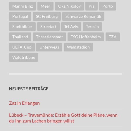
Manni Binz
Meer
Oka Nikolov
Pia
Porto
Portugal
SC Freiburg
Schwarze Romantik
Stadtbilder
Streetart
Tel Aviv
Terezin
Thailand
Theresienstadt
TSG Hoffenheim
TZA
UEFA-Cup
Unterwegs
Waldstadion
Waldtribüne
NEUESTE BEITRÄGE
Zaz in Erlangen
Lübeck – Travemünde: Erzähle Gott deine Pläne, wenn
du ihn zum Lachen bringen willst