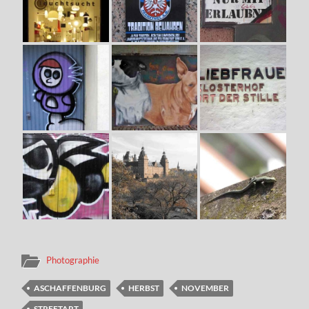
Photographie
ASCHAFFENBURG
HERBST
NOVEMBER
STREETART