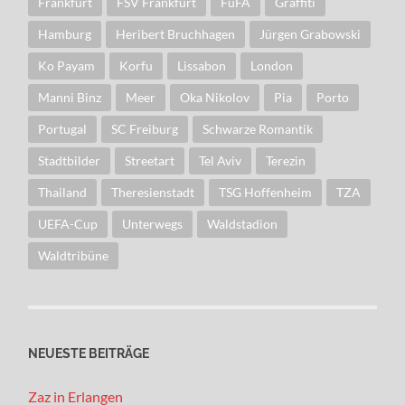
Frankfurt
FSV Frankfurt
FuFA
Graffiti
Hamburg
Heribert Bruchhagen
Jürgen Grabowski
Ko Payam
Korfu
Lissabon
London
Manni Binz
Meer
Oka Nikolov
Pia
Porto
Portugal
SC Freiburg
Schwarze Romantik
Stadtbilder
Streetart
Tel Aviv
Terezin
Thailand
Theresienstadt
TSG Hoffenheim
TZA
UEFA-Cup
Unterwegs
Waldstadion
Waldtribüne
NEUESTE BEITRÄGE
Zaz in Erlangen