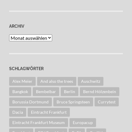
ARCHIV
Archiv
SCHLAGWÖRTER
Alex Meier
And also the trees
Auschwitz
Bangkok
Bembelbar
Berlin
Bernd Hölzenbein
Borussia Dortmund
Bruce Springsteen
Currytest
Dacia
Eintracht Frankfurt
Eintracht Frankfurt Museum
Europacup