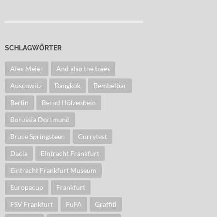
SCHLAGWÖRTER
Alex Meier
And also the trees
Auschwitz
Bangkok
Bembelbar
Berlin
Bernd Hölzenbein
Borussia Dortmund
Bruce Springsteen
Currytest
Dacia
Eintracht Frankfurt
Eintracht Frankfurt Museum
Europacup
Frankfurt
FSV Frankfurt
FuFA
Graffiti