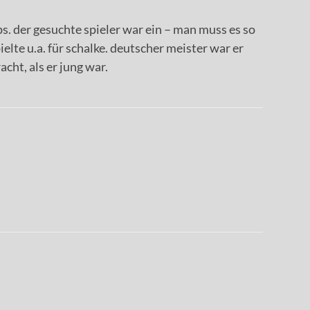
ps. der gesuchte spieler war ein – man muss es so
elte u.a. für schalke. deutscher meister war er
cht, als er jung war.