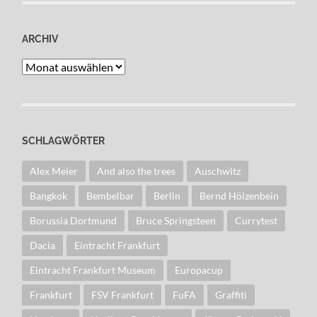
ARCHIV
Archiv
SCHLAGWÖRTER
Alex Meier
And also the trees
Auschwitz
Bangkok
Bembelbar
Berlin
Bernd Hölzenbein
Borussia Dortmund
Bruce Springsteen
Currytest
Dacia
Eintracht Frankfurt
Eintracht Frankfurt Museum
Europacup
Frankfurt
FSV Frankfurt
FuFA
Graffiti