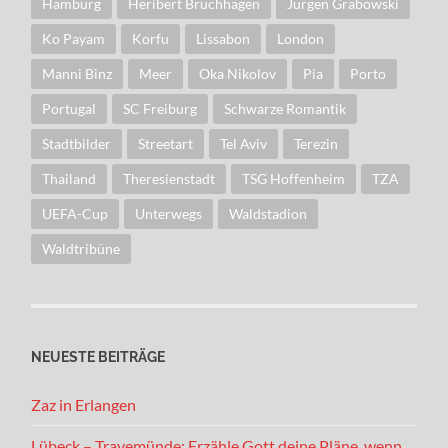
Hamburg
Heribert Bruchhagen
Jürgen Grabowski
Ko Payam
Korfu
Lissabon
London
Manni Binz
Meer
Oka Nikolov
Pia
Porto
Portugal
SC Freiburg
Schwarze Romantik
Stadtbilder
Streetart
Tel Aviv
Terezin
Thailand
Theresienstadt
TSG Hoffenheim
TZA
UEFA-Cup
Unterwegs
Waldstadion
Waldtribüne
NEUESTE BEITRÄGE
Zaz in Erlangen
Lübeck – Travemünde: Erzähle Gott deine Pläne, wenn