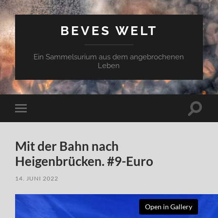
BEVES WELT
Ein Sammelsurium aus dem angebrochenen
Leben
Suchfe
Mobile-
ein-/a
Menü
ein-/ausblenden
Mit der Bahn nach
Heigenbrücken. #9-Euro
14. JUNI 2022
Open in Gallery