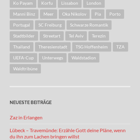
Ko Payam
Korfu
Lissabon
London
Manni Binz
Meer
Oka Nikolov
Pia
Porto
Portugal
SC Freiburg
Schwarze Romantik
Stadtbilder
Streetart
Tel Aviv
Terezin
Thailand
Theresienstadt
TSG Hoffenheim
TZA
UEFA-Cup
Unterwegs
Waldstadion
Waldtribüne
NEUESTE BEITRÄGE
Zaz in Erlangen
Lübeck – Travemünde: Erzähle Gott deine Pläne, wenn
du ihn zum Lachen bringen willst