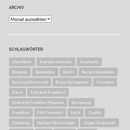
ARCHIV
Archiv
SCHLAGWÖRTER
Alex Meier
And also the trees
Auschwitz
Bangkok
Bembelbar
Berlin
Bernd Hölzenbein
Borussia Dortmund
Bruce Springsteen
Currytest
Dacia
Eintracht Frankfurt
Eintracht Frankfurt Museum
Europacup
Frankfurt
FSV Frankfurt
FuFA
Graffiti
Hamburg
Heribert Bruchhagen
Jürgen Grabowski