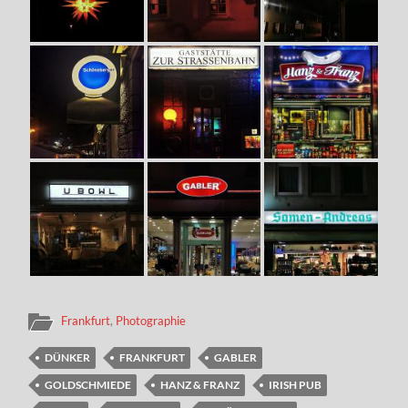
Frankfurt
,
Photographie
DÜNKER
FRANKFURT
GABLER
GOLDSCHMIEDE
HANZ & FRANZ
IRISH PUB