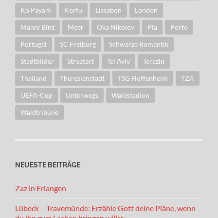
Ko Payam
Korfu
Lissabon
London
Manni Binz
Meer
Oka Nikolov
Pia
Porto
Portugal
SC Freiburg
Schwarze Romantik
Stadtbilder
Streetart
Tel Aviv
Terezin
Thailand
Theresienstadt
TSG Hoffenheim
TZA
UEFA-Cup
Unterwegs
Waldstadion
Waldtribüne
NEUESTE BEITRÄGE
Zaz in Erlangen
Lübeck – Travemünde: Erzähle Gott deine Pläne, wenn
du ihn zum Lachen bringen willst