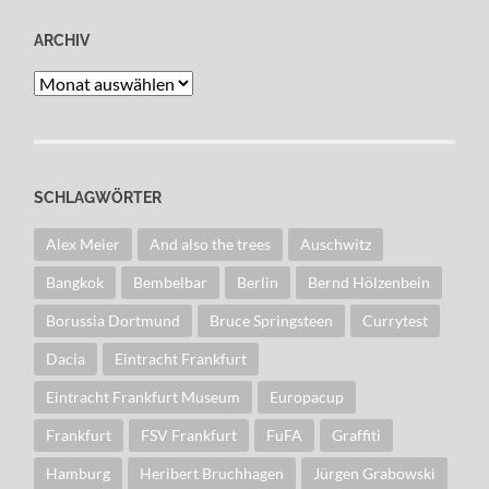
ARCHIV
Archiv
SCHLAGWÖRTER
Alex Meier
And also the trees
Auschwitz
Bangkok
Bembelbar
Berlin
Bernd Hölzenbein
Borussia Dortmund
Bruce Springsteen
Currytest
Dacia
Eintracht Frankfurt
Eintracht Frankfurt Museum
Europacup
Frankfurt
FSV Frankfurt
FuFA
Graffiti
Hamburg
Heribert Bruchhagen
Jürgen Grabowski