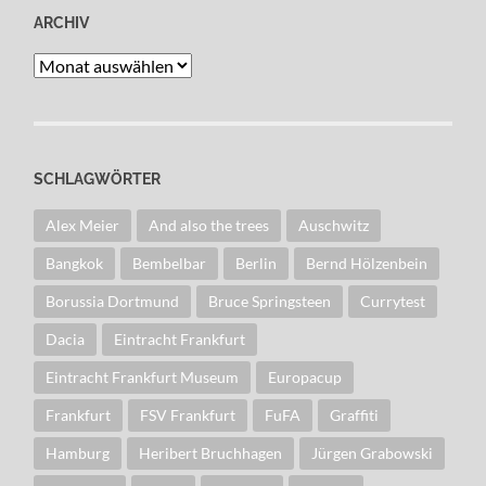
ARCHIV
Archiv
SCHLAGWÖRTER
Alex Meier
And also the trees
Auschwitz
Bangkok
Bembelbar
Berlin
Bernd Hölzenbein
Borussia Dortmund
Bruce Springsteen
Currytest
Dacia
Eintracht Frankfurt
Eintracht Frankfurt Museum
Europacup
Frankfurt
FSV Frankfurt
FuFA
Graffiti
Hamburg
Heribert Bruchhagen
Jürgen Grabowski