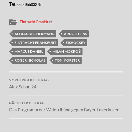
Te
l: 069-95503275
Eintracht Frankfurt
ALEXANDER HERMANN
ARNOLD LINS
EINTRACHT FRANKFURT
EISHOCKEY
MARCUS DANIEL
MILAN MOKROŠ
ROGER NICHOLAS
TONI FORSTER
VORHERIGER BEITRAG
Alex Schur. 24
NÄCHSTER BEITRAG
Das Programm der Waldtribüne gegen Bayer Leverkusen