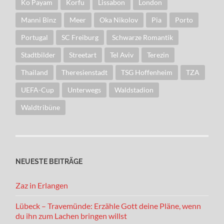
Ko Payam
Korfu
Lissabon
London
Manni Binz
Meer
Oka Nikolov
Pia
Porto
Portugal
SC Freiburg
Schwarze Romantik
Stadtbilder
Streetart
Tel Aviv
Terezin
Thailand
Theresienstadt
TSG Hoffenheim
TZA
UEFA-Cup
Unterwegs
Waldstadion
Waldtribüne
NEUESTE BEITRÄGE
Zaz in Erlangen
Lübeck – Travemünde: Erzähle Gott deine Pläne, wenn
du ihn zum Lachen bringen willst