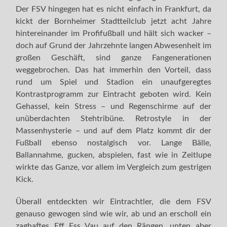
Der FSV hingegen hat es nicht einfach in Frankfurt, da
kickt der Bornheimer Stadtteilclub jetzt acht Jahre
hintereinander im Profifußball und hält sich wacker –
doch auf Grund der Jahrzehnte langen Abwesenheit im
großen Geschäft, sind ganze Fangenerationen
weggebrochen. Das hat immerhin den Vorteil, dass
rund um Spiel und Stadion ein unaufgeregtes
Kontrastprogramm zur Eintracht geboten wird. Kein
Gehassel, kein Stress – und Regenschirme auf der
unüberdachten Stehtribüne. Retrostyle in der
Massenhysterie – und auf dem Platz kommt dir der
Fußball ebenso nostalgisch vor. Lange Bälle,
Ballannahme, gucken, abspielen, fast wie in Zeitlupe
wirkte das Ganze, vor allem im Vergleich zum gestrigen
Kick.
Überall entdeckten wir Eintrachtler, die dem FSV
genauso gewogen sind wie wir, ab und an erscholl ein
zaghaftes Eff Ess Vau auf den Rängen, unten aber