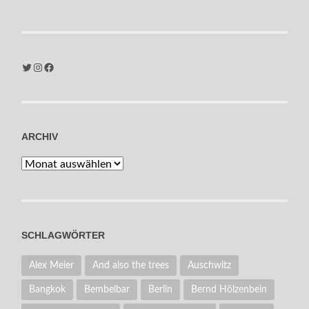
Twitter
Instagram
Facebook
ARCHIV
Archiv
SCHLAGWÖRTER
Alex Meier
And also the trees
Auschwitz
Bangkok
Bembelbar
Berlin
Bernd Hölzenbein