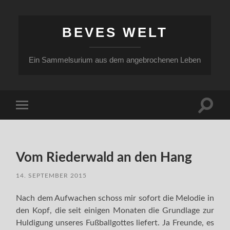
BEVES WELT
Ein Sammelsurium aus dem angebrochenen Leben
Suchfe
Mobile-
ein-/a
Menü
ein-/ausblenden
Vom Riederwald an den Hang
14. SEPTEMBER 2015
Nach dem Aufwachen schoss mir sofort die Melodie in
den Kopf, die seit einigen Monaten die Grundlage zur
Huldigung unseres Fußballgottes liefert. Ja Freunde, es