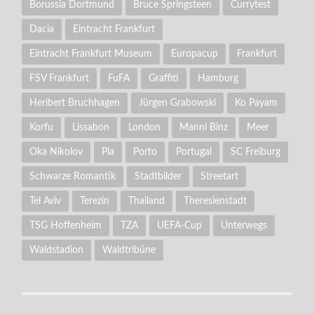
Borussia Dortmund
Bruce Springsteen
Currytest
Dacia
Eintracht Frankfurt
Eintracht Frankfurt Museum
Europacup
Frankfurt
FSV Frankfurt
FuFA
Graffiti
Hamburg
Heribert Bruchhagen
Jürgen Grabowski
Ko Payam
Korfu
Lissabon
London
Manni Binz
Meer
Oka Nikolov
Pia
Porto
Portugal
SC Freiburg
Schwarze Romantik
Stadtbilder
Streetart
Tel Aviv
Terezin
Thailand
Theresienstadt
TSG Hoffenheim
TZA
UEFA-Cup
Unterwegs
Waldstadion
Waldtribüne