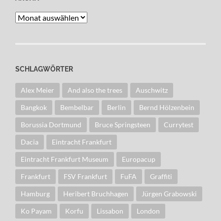
Archiv
SCHLAGWÖRTER
Alex Meier
And also the trees
Auschwitz
Bangkok
Bembelbar
Berlin
Bernd Hölzenbein
Borussia Dortmund
Bruce Springsteen
Currytest
Dacia
Eintracht Frankfurt
Eintracht Frankfurt Museum
Europacup
Frankfurt
FSV Frankfurt
FuFA
Graffiti
Hamburg
Heribert Bruchhagen
Jürgen Grabowski
Ko Payam
Korfu
Lissabon
London