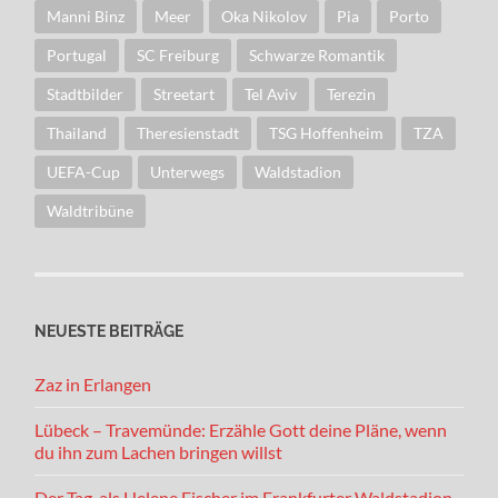
Manni Binz
Meer
Oka Nikolov
Pia
Porto
Portugal
SC Freiburg
Schwarze Romantik
Stadtbilder
Streetart
Tel Aviv
Terezin
Thailand
Theresienstadt
TSG Hoffenheim
TZA
UEFA-Cup
Unterwegs
Waldstadion
Waldtribüne
NEUESTE BEITRÄGE
Zaz in Erlangen
Lübeck – Travemünde: Erzähle Gott deine Pläne, wenn
du ihn zum Lachen bringen willst
Der Tag, als Helene Fischer im Frankfurter Waldstadion