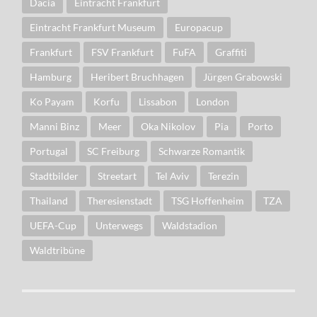
Dacia
Eintracht Frankfurt
Eintracht Frankfurt Museum
Europacup
Frankfurt
FSV Frankfurt
FuFA
Graffiti
Hamburg
Heribert Bruchhagen
Jürgen Grabowski
Ko Payam
Korfu
Lissabon
London
Manni Binz
Meer
Oka Nikolov
Pia
Porto
Portugal
SC Freiburg
Schwarze Romantik
Stadtbilder
Streetart
Tel Aviv
Terezin
Thailand
Theresienstadt
TSG Hoffenheim
TZA
UEFA-Cup
Unterwegs
Waldstadion
Waldtribüne