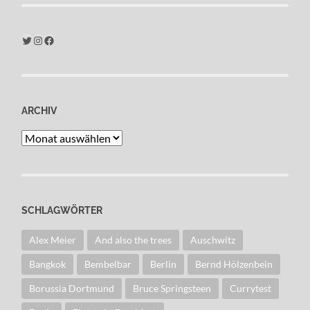
Twitter
Instagram
Facebook
ARCHIV
Archiv
SCHLAGWÖRTER
Alex Meier
And also the trees
Auschwitz
Bangkok
Bembelbar
Berlin
Bernd Hölzenbein
Borussia Dortmund
Bruce Springsteen
Currytest